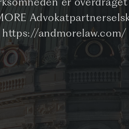
rksomheden er overdraget 
ORE Advokatpartnersels
https://andmorelaw.com/