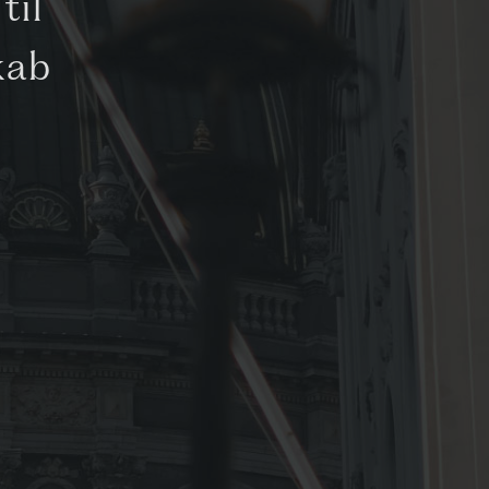
til
kab